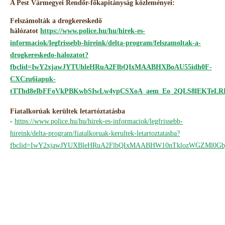
A Pest Vármegyei Rendőr-főkapitányság közleményei:
Felszámolták a drogkereskedő
hálózatot
https://www.police.hu/hu/hirek-es-
informaciok/legfrissebb-hireink/delta-program/felszamoltak-a-
drogkereskedo-halozatot?
fbclid=IwY2xjawJYTUhleHRuA2FlbQIxMAABHXBoAU55idh0F-
CXCzu6iapuk-
tTThd8eIbFFoVkPBKwbSIwLw4ypCSXoA_aem_Eo_2QLS8lEKTeL
Fiatalkorúak kerültek letartóztatásba
-
https://www.police.hu/hu/hirek-es-informaciok/legfrissebb-
hireink/delta-program/fiatalkoruak-kerultek-letartoztatasba?
fbclid=IwY2xjawJYUXBleHRuA2FlbQIxMAABHW10nTklozWGZMl0Gb