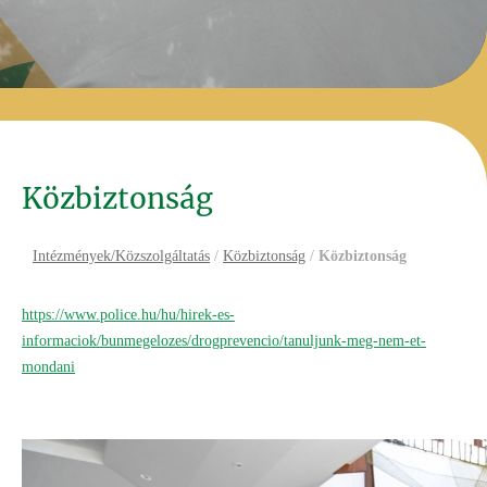
Közbiztonság
Intézmények/Közszolgáltatás
/
Közbiztonság
/
Közbiztonság
https://www.police.hu/hu/hirek-es-
informaciok/bunmegelozes/drogprevencio/tanuljunk-meg-nem-et-
mondani