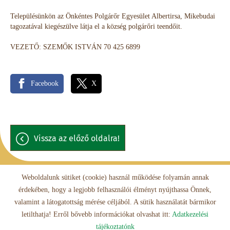
Településünkön az Önkéntes Polgárőr Egyesület Albertirsa, Mikebudai
tagozatával kiegészülve látja el a község polgárőri teendőit.
VEZETŐ: SZEMŐK ISTVÁN 70 425 6899
Facebook
X
vissza az előző oldalra!
Weboldalunk sütiket (cookie) használ működése folyamán annak
érdekében, hogy a legjobb felhasználói élményt nyújthassa Önnek,
Oldal információk
Adatkezelési tájékoztató
Impresszum
valamint a látogatottság mérése céljából. A sütik használatát bármikor
letilthatja! Erről bővebb információkat olvashat itt:
Adatkezelési
© 2026 - Minden jog fenntartva
tájékoztatónk