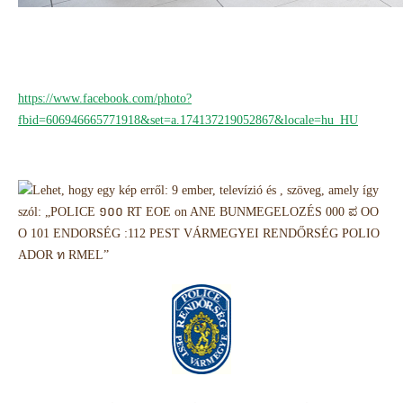
https://www.facebook.com/photo?
fbid=606946665771918&set=a.174137219052867&locale=hu_HU