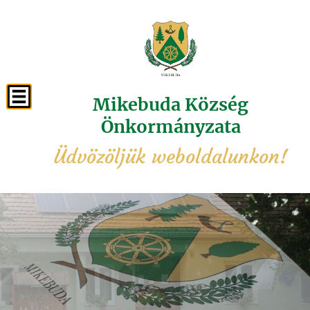
Mikebuda Község
Önkormányzata
Üdvözöljük weboldalunkon!