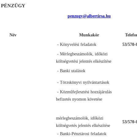
PÉNZÜGY
penzugy@albertirsa.hu
Név
Munkakör
Telef
- Könyvelési feladatok
53/570-
- Mérlegbeszámolók, időközi
költségvetési jelentés elkészítése
- Banki utalások
- Törzskönyvi nyilvántartások
- Közműfejlesztési hozzájárulás
befizetés nyomon követése
mérlegbeszámolók, időközi
53/570-
költségvetés jelentés elkészítése
- Banki-Pénztárosi feladatok