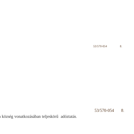
53/570-054
8.
53/570-054
8.
 község vonatkozásában teljeskörű
adóztatás.