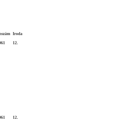
onszám
Iroda
061
12.
061
12.