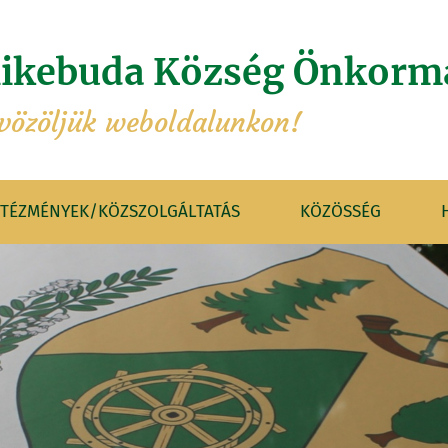
ikebuda Község Önkorm
vözöljük weboldalunkon!
NTÉZMÉNYEK/KÖZSZOLGÁLTATÁS
KÖZÖSSÉG