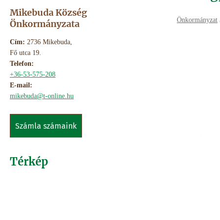
Mikebuda Község
Önkormányzat
Önkormányzata
Cím:
2736 Mikebuda,
Fő utca 19.
Telefon:
+36-53-575-208
E-mail:
mikebuda@t-online.hu
számla számaink
Térkép