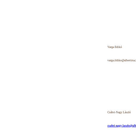
Varga Ildikó
varga.ildiko@albertirsa
Csábri-Nagy László
csabri-nagy.laszlo@alb