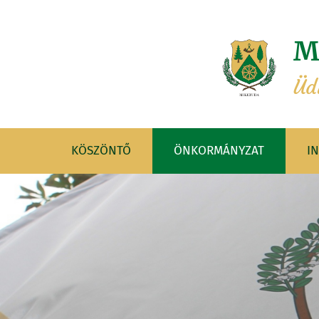
M
Üd
KÖSZÖNTŐ
ÖNKORMÁNYZAT
I