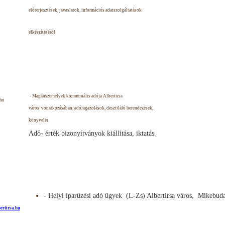
előterjesztések, javaslatok, információs adatszolgáltatások
elkészítéséről
- Magánszemélyek kommunális adója Albertirsa
.hu
város vonatkozásában, adóiagazolások, desztiláló berendezések,
könyvelés
Adó- érték bizonyítványok kiállítása, iktatás.
- Helyi iparűzési adó ügyek
(L-Zs) Albertirsa város,
Mikebuda
ertirsa.hu