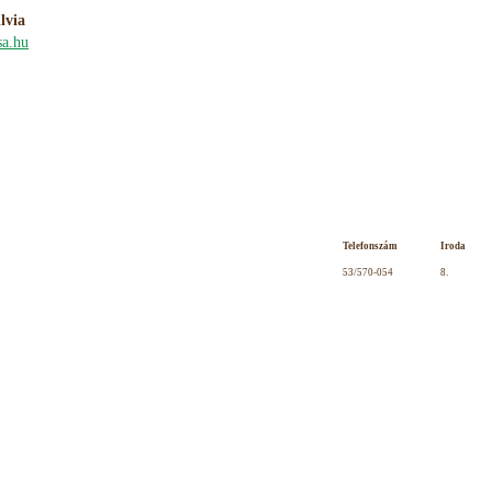
lvia
sa.hu
Telefonszám
Iroda
53/570-054
8.