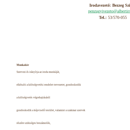
Irodavezető: Bezzeg Szi
penzugyivezeto@albertir
Tel.:
53/570-055
Munkakör
Szervezi és irányítja az iroda munkáját,
elkészíti a költségvetési rendelet-tervezetet, gondoskodik
a költségvetés végrehajtásáról
gondoskodik a képviselő testület, valamint a szakmai szervek
részére szükséges beszámolók,