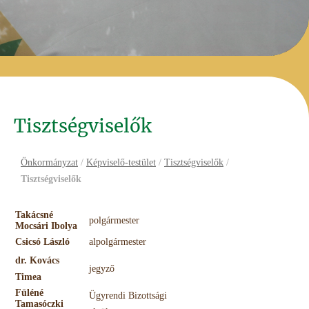
Tisztségviselők
Önkormányzat
/
Képviselő-testület
/
Tisztségviselők
/
Tisztségviselők
Takácsné
polgármester
Mocsári Ibolya
Csicsó László
alpolgármester
dr. Kovács
jegyző
Timea
Füléné
Ügyrendi Bizottsági
Tamasóczki