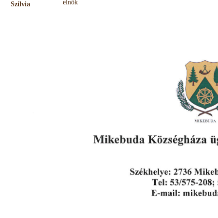
elnök
Szilvia